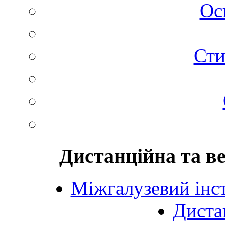
Ос
Сти
Дистанційна та в
Міжгалузевий інст
Диста