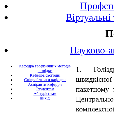
Профспі
Віртуальні
П
Науково-а
Кафедра геофізичних методів
1. Голізд
розвідки
Кафедра сьогодні
швидкісної
Співробітники кафедри
Аспіранти кафедри
пакетному 
Студентам
Абітурієнтам
Центральної
вихід
комплексної