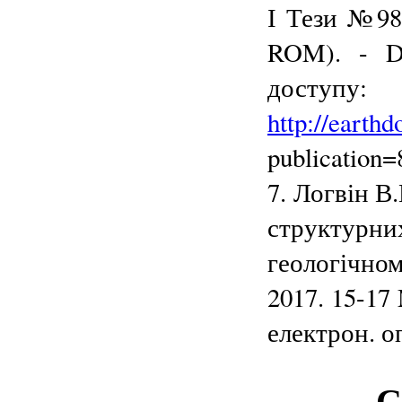
І Тези №987
ROM). - DO
доступу:
http://earthd
publication=
7. Логвін В
структурн
геологічно
2017. 15-17 
електрон. о
С