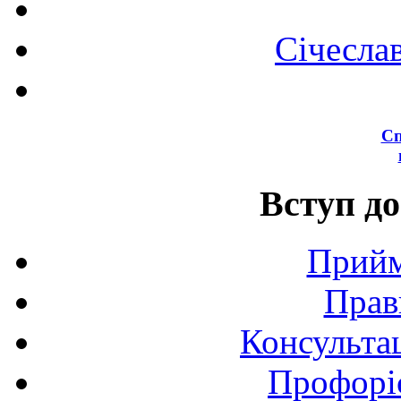
Січесла
Сп
Вступ до
Прийм
Прав
Консультац
Профоріє