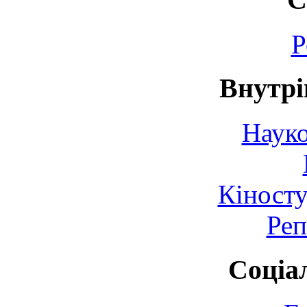
Р
Внутрі
Науко
Кіносту
Реп
Соціа