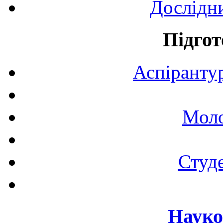
Дослідн
Підгот
Аспірантур
Моло
Студе
Науко