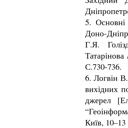
Дніпропетро
5. Основні
Доно-Дніпр
Г.Я. Голі
Татарінова 
С.730-736.
6. Логвін В
вихідних п
джерел [Е
“Геоінформ
Київ, 10–13 