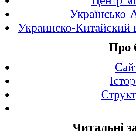
Центр мо
Українсько-
Украинско-Китайский к
Про 
Сай
Істор
Структ
Читальні з