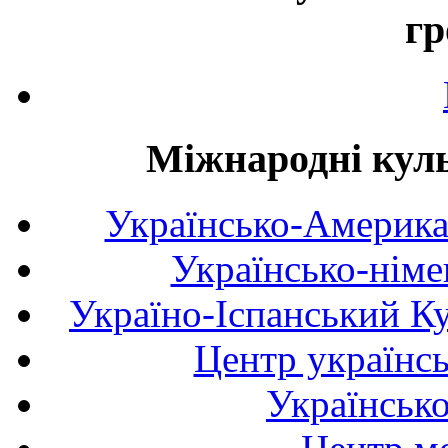
гр
Міжнародні куль
Українсько-Америка
Українсько-німе
Україно-Іспанський К
Центр українсь
Українськ