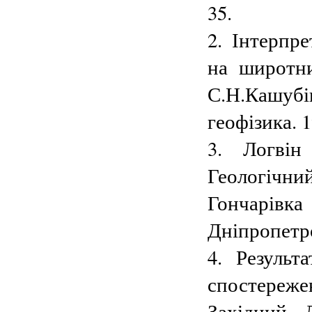
35.
2. Інтерпр
на широтни
С.Н.Кашубі
геофізика. 
3. Логвін
Геологічний
Гончарів
Дніпропетро
4. Результ
спостереже
Західний 