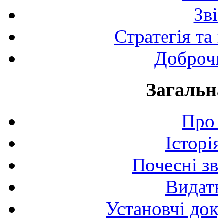
Зв
Стратегія та
Доброчи
Загальн
Про 
Історі
Почесні з
Видат
Установчі до