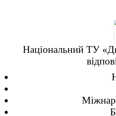
Національний ТУ «Дн
відпов
Міжнаро
Б